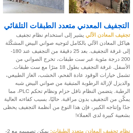
لتجفيف المعدني متعدد الطبقات التلقائي
جفيف المعادن الآلي
يشير إلى استخدام نظام تجفيف
ياكل المعادن الآلي بالكامل لتوجيه صواني البيض المشكّلة
إلى غرفة التجفيف. بعد 25 دقيقة من التجفيف عند 180-
200 درجة مئوية عبر ست طبقات، تخرج الصواني من
الأسفل. غرفة التجفيف بطول 18 مترًا مع ست طبقات.
شمل خيارات الوقود عادة الفحم، الخشب، الغاز الطبيعي،
الديزل لإزالة الرطوبة المتبقية من صواني البيض شبه
الرطبة. يتضمن النظام ناقل حزام ونظام تحكم PLC، مما
مكّن من التجفيف بدون مراقبة. حاليًا، بسبب كفاءته العالية
دًا وإنتاجه الكبير، فإن هذا النوع من أنظمة التجفيف يحظى
شعبية كبيرة لدى العملاء!
ظام تجفيف المعادن متعدد الطبقات:
يمكن تصميمه مع 2-