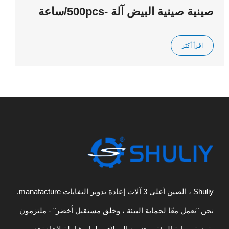
صينية صينية البيض آلة -500pcs/ساعة
اقرأ أكثر
Shuliy ، الصين أعلى 3 آلات إعادة تدوير النفايات manafacture.
نحن "نعمل معًا لحماية البيئة ، وخلق مستقبل أخضر" - ملتزمون