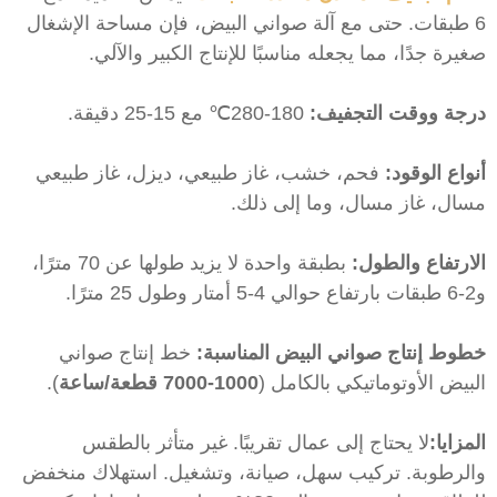
6 طبقات. حتى مع آلة صواني البيض، فإن مساحة الإشغال
غيرة جدًا، مما يجعله مناسبًا للإنتاج الكبير والآلي.
رجة ووقت التجفيف:
180-280℃ مع 15-25 دقيقة.
نواع الوقود:
فحم، خشب، غاز طبيعي، ديزل، غاز طبيعي
سال، غاز مسال، وما إلى ذلك.
لارتفاع والطول:
بطبقة واحدة لا يزيد طولها عن 70 مترًا،
لي 4-5 أمتار وطول 25 مترًا.
طوط إنتاج صواني البيض المناسبة:
خط إنتاج صواني
لبيض الأوتوماتيكي بالكامل (
1000-7000 قطعة/ساعة
).
لمزايا:
لا يحتاج إلى عمال تقريبًا. غير متأثر بالطقس
الرطوبة. تركيب سهل، صيانة، وتشغيل. استهلاك منخفض