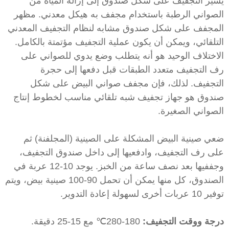
شير التجفيف على شكل صندوق إلى إزالة المياه من
لصواني الرطبة باستخدام مجفف به هيكل معدني. مظهر
لمجفف على شكل صندوق مشابه لنظام التجفيف المعدني
لتلقائي، ويمكن أن يكون عملية التجفيف مؤتمتة بالكامل.
لاختلاف الوحيد هو أنه يتطلب وضع يدوي للصواني على
ف التجفيف متعدد الطبقات قبل دفعها إلى حجرة
لتجفيف. لذلك، فإن مجفف صواني البيض على شكل
ندوق هو جهاز تجفيف شبه تلقائي مناسب لخطوط إنتاج
لصواني الصغيرة.
عي صينية البيض المشكلة على الصينية (المجلفنة) ثم
لى رف التجفيف، وادفعيها إلى داخل صندوق التجفيف،
وجففيها بعد نصف ساعة من الخبز. يوجد 10-12 عربة في
الصندوق، كل منها يمكن أن تحمل 90-100 صينية بيض، ويتم
ر 10 عربات أخرى لسهولة إعادة التدوير.
رجة ووقت التجفيف:
180-280℃ مع 15-25 دقيقة.