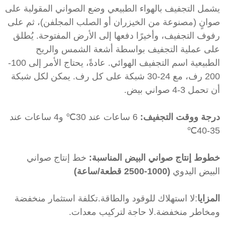
شمل التجفيف بالهواء الطبيعي وضع الصواني المقولبة على
وانٍ (مصنوعة من الخيزران أو الصلب المجلفن)، ثم على
فوف التجفيف، وأخيرًا دفعها إلى الأرض المفتوحة. يُطلق
لى عملية التجفيف بواسطة أشعة الشمس والريح
الطبيعية اسم التجفيف الهوائي. عادةً، يحتاج الأمر إلى 100-
200 رف، مع 24-30 شبكة على كل رف. يمكن لكل شبكة
 تحمل 3-4 صواني بيض.
رجة ووقت التجفيف:
6 ساعات عند 30℃ و4 ساعات عند
35-4
طوط إنتاج صواني البيض المناسبة:
خط إنتاج صواني
لبيض اليدوي
(1000-2500 قطعة/ساعة)
لمزايا
:لا استهلاك للوقود والطاقة.تكلفة استثمار منخفضة
مخاطر منخفضة.لا حاجة لتركيب معدات.