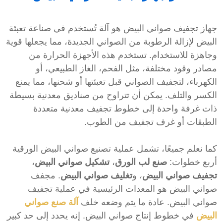
هاز تجفيف صواني البيض هو آلة تُستخدم في صناعة تعبئة
لبيض لإزالة الرطوبة من الصواني الجديدة، مما يجعلها قوية
جاهزة للاستخدام. تستخدم هذه الأجهزة الحرارة من
صادر وقود مختلفة، مثل الفحم، الغاز الطبيعي، أو
لكهرباء، لتجفيف الصواني قبل تعبئتها أو شحنها، مما يمنع
لكسر والتلف. يمكن أن تتراوح من صناديق معدنية بسيطة
ات غرفة واحدة إلى خطوط تجفيف معدنية متعددة
لطبقات أو غرف تجفيف من الطوب.
ما نعلم جميعًا، تشمل عملية تصنيع صواني البيض الورقية
ربع خطوات:
صنع لب الورق
،
تشكيل صواني البيض
،
جفيف صواني البيض
، و
تغليف صواني البيض
. مجفف
واني البيض هو المعدات الرئيسية في عملية تجفيف
واني البيض. عادة ما يتم وضعه خلف
آلة صنع صواني
لبيض
في خطوط إنتاج صواني البيض. إنه يحدد إلى حد كبير