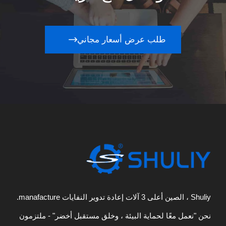
طلب عرض أسعار مجاني
Shuliy ، الصين أعلى 3 آلات إعادة تدوير النفايات manafacture.
نحن "نعمل معًا لحماية البيئة ، وخلق مستقبل أخضر" - ملتزمون