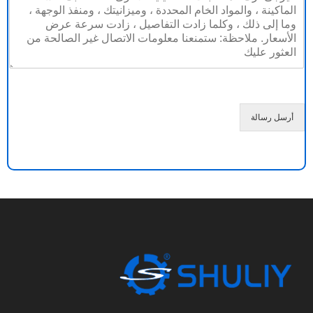
ت
ة
ر
ك
ر
س
ا
ل
ة
*
أرسل رسالة