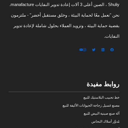
Shuliy ، الصين أعلى 3 آلات إعادة تدوير النفايات manafacture.
نحن "نعمل معًا لحماية البيئة ، وخلق مستقبل أخضر" - ملتزمون
بقضية حماية البيئة ، وتزويد العملاء بحلول شاملة لإعادة تدوير
النفايات.
روابط مفيدة
خط تحبيب البلاستيك للبيع
مصنع غسيل زجاجة الحيوانات الأليفة للبيع
آلة صنع صينية البيض للبيع
مُدوِّر أسلاك النحاس