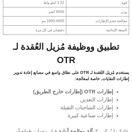
قوة
22 3 كيلو واط
وزن
9500 كجم
معالجة حجم الإطارات
1800-4000 مم
السعة الإنتاجية
دقيقتان في كل مرة
تطبيق ووظيفة مُزيل العُقدة لـ
OTR
يستخدم مُزيل العُقدة لـ OTR على نطاق واسع في
مصانع إعادة تدوير
إطارات النفايات
, خاصة لمعالجة:
إطارات OTR (إطارات خارج الطريق)
إطارات التعدين
إطارات الشاحنات الثقيلة
إطارات صناعية كبيرة
عادةً ما يُركب كـ
آلة معالجة أولية
قبل معدات قطع أو