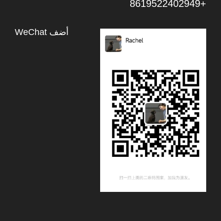
+8619522402949
أضف WeChat