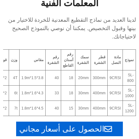
المعلمات الفنية
لدينا العديد من نماذج التقطيع المعدنية للخردة للاختيار من
بينها وقبول التخصيص. يمكننا أن نوصي بالنموذج الصحيح
لاحتياجاتك.
رقم
مادة
قطر
سمك
رقم
نموذج
أسنان
مقاس
وزن
قوة
النصل
الشفرة
الشفرة
الشفرة
القاطع
SL-
kw*2
4T
3.8*1.5*1.9m
40
18
20mm
300mm
9CRSI
800
SL-
W*2
6t
4.3*1.6*1.8m
33
18
30mm
400mm
9CRSI
1000
SL-
kw*2
7t
4.5*1.6*1.8m
40
15
30mm
400mm
9CRSI
1200
الحصول على أسعار مجاني