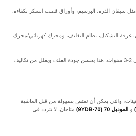
ر من خلال التشكيل والتغليف. بكثافة 450-500 كجم/م³، يمكن ضغط مواد مثل سيقان الذرة، البرسيم، وأوراق قصب السكر بكفاءة.
قل، غرفة التشكيل، نظام التغليف، ومحرك كهربائي/محرك
باستخدام تقنية تغليف الفيلم القابل للتعديل بعدة طبقات من 2-6، يمكن تمديد فترة التخزين في الهواء الطلق للتخمير إلى 2-3 سنوات. هذا يحسن جودة العلف ويقلل من تكاليف
بروتينات، والتي يمكن أن تمتص بسهولة من قبل الماشية
و
الموديل 70 (9YDB-70)
متاحان. لا تتردد في