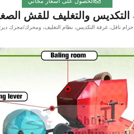
الحصول على أسعار مجاني
 التكديس والتغليف للقش الصغير
زام ناقل، غرفة التكديس، نظام التغليف، ومحرك/محرك ديزل.