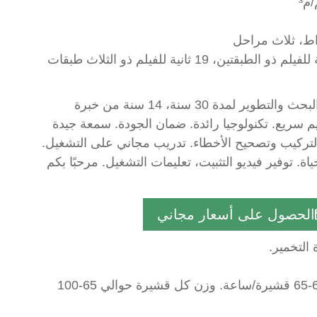
مصنع صيني، خبرة في البحث والتطوير لمدة 30 سنة، 14 سنة من خبرة
يم سريع. تكنولوجيا رائدة. ضمان الجودة. سمعة جيدة
كيب وتصحيح الأخطاء. تدريب مجاني على التشغيل.
ة. توفير فيديو التثبيت، تعليمات التشغيل. مرحبًا بكم
الحصول على أسعار مجاني
التخمير.
حجم القشيرة النهائي هو 550*520مم، مع تشكيل القشيرة بشكل قياسي تغليف أوتوماتيكي كامل، بكفاءة إنتاجية تبلغ 60-65 قشيرة/ساعة. وزن كل قشيرة حوالي 65-100