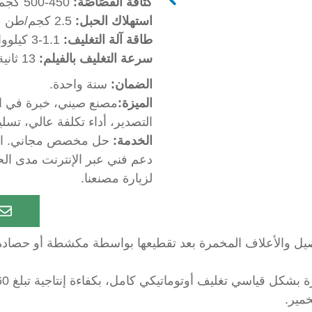
كثافة القُصَاصَة:
450-500 كجم/م³
استهلاك الحبل:
2.5 كجم/طن
طاقة آلة التغليف:
1.1-3 كيلوواط، ثلاث مراحل
سرعة التغليف بالفيلم:
13 ثانية للفيلم ذو الطبقتين، 19 ثانية للفيلم ذو الثلاث طبقات
الضمان:
سنة واحدة.
الميزة:
التصدير، أداء تكلفة عالي، تسل
الخدمة:
حل مخصص مجاني. التر
دعم فني عبر الإنترنت مدى الحيا
لزيارة مصنعنا.
صيل والأعلاف المخمرة بعد تقطيعها بواسطة مكشطة أو حصادة 