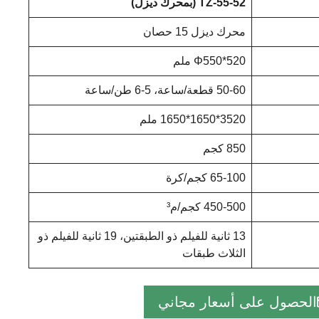
TZ-55-52 (بمحرك ديزل)
محرك ديزل 15 حصان
Φ550*520 ملم
50-60 قطعة/ساعة، 5-6 طن/ساعة
3520*1650*1650 ملم
850 كجم
65-100 كجم/كرة
450-500 كجم/م³
13 ثانية للفيلم ذو الطبقتين، 19 ثانية للفيلم ذو
الثلاث طبقات
الحصول على أسعار مجاني