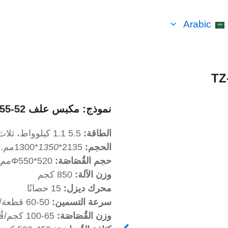
Arabic
نموذج:
مكبس علف TZ-55-52
الطاقة:
5.5 1.1 كيلوواط، ثلاث مراحل.
الحجم:
2135*
1350
*1300مم.
حجم القُصَاصَة:
Φ550*520مم.
وزن الآلة:
850 كجم
محرك ديزل:
15 حصانًا
سرعة التسمين:
50-60 قطعة/س، 5-6 طن/س.
وزن القُصَاصَة:
65-100 كجم/قُصَاصَة.