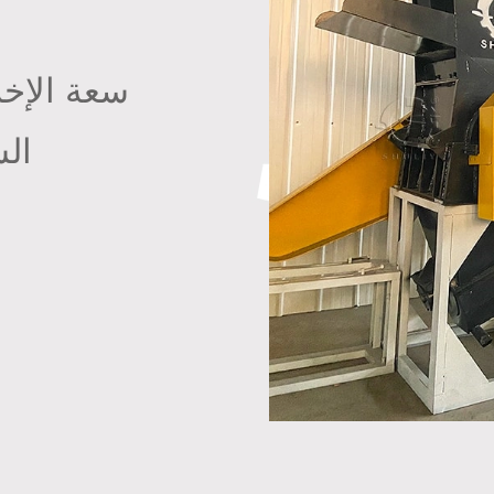
الس
ق