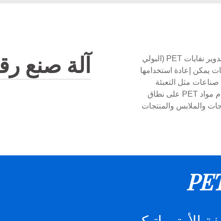
آلة صنع رقائق
آلة صنع رقائق PET هي نوع من المعدات المستخدمة لإعادة تدوير نفايات PET (البولي
يات يمكن إعادة استخدامها
PET قابلة للتطبيق في صناعات مثل التعبئة
والتغليف ، والمنسوجات ، وصناعات التعبئة ، حيث يتم استخدام مواد PET على نطاق
جات والملابس والمنتجات
ة الأوتوماتيكي