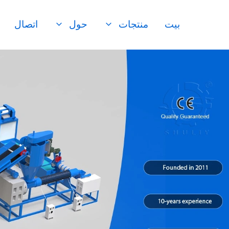
نتقل
لى
بيت
منتجات
حول
اتصال
لمحتوى