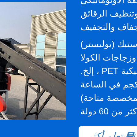
كامل: سحق زجاجة PET وتنظيف الرقائق
جفاف والتجفيف
استيك (بوليستر)
وزجاجات الكولا
 ، إلخ.
عة: 500 كجم إلى 3000 كجم في الساعة
لمخصصة متاحة)
ن 60 دولة
يتعلم أكثر