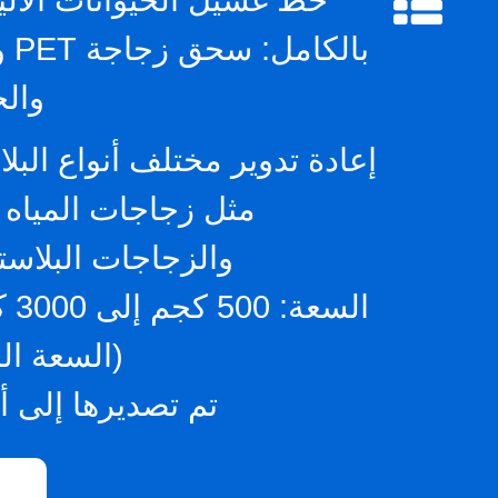
بال
وال
إعادة تدوير مختلف أنواع البل
مثل زجاجات المياه 
والزجاجات البلاستيكية PET
الس
(السعة ا
تم تصديرها إلى أكثر م