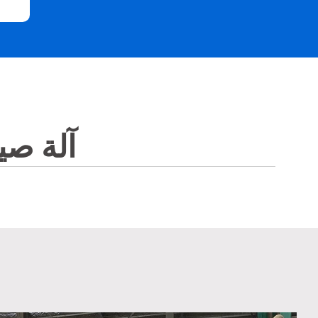
آلة صي