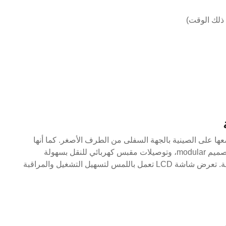
ضعها على الصينية بالجهة السفلى من الطرف الأصغر. كما أنها
تتميز بالتحميل والتفريغ التلقائي، وتصميم modular، وتوصيلات مقبس كهربائي للنقل بسهولة
والإصلاح والتبديل والتنظيف والصيانة. تعرض شاشة LCD تعمل باللمس لتسهيل التشغيل والمراقبة