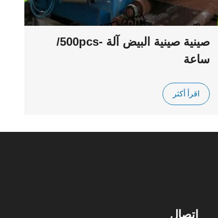
صينية صينية البيض آلة -500pcs/
ساعة
اقرأ أكثر
اتصال