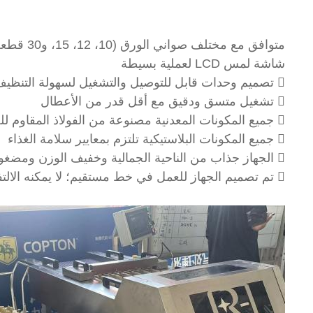
متوافق مع مختلف صواني الورق (10، 12، 15، و30 قطعة، بالإضافة إلى الصواني البلاستيكية).
شاشة لمس LCD لعملية بسيطة
 تصميم وحدات قابل للتوصيل والتشغيل لسهولة التنظيف والصيانة
 تشغيل متسق ودقيق مع أقل قدر من الأعطال
 جميع المكونات المعدنية مصنوعة من الفولاذ المقاوم للصدأ 304
 جميع المكونات البلاستيكية تلتزم بمعايير سلامة الغذاء
 الجهاز جذاب من الناحية الجمالية وخفيف الوزن ومضغوط، ويتطلب مساحة وبيئة قليلة.
 تم تصميم الجهاز للعمل في خط مستقيم؛ لا يمكنه الالتفاف.