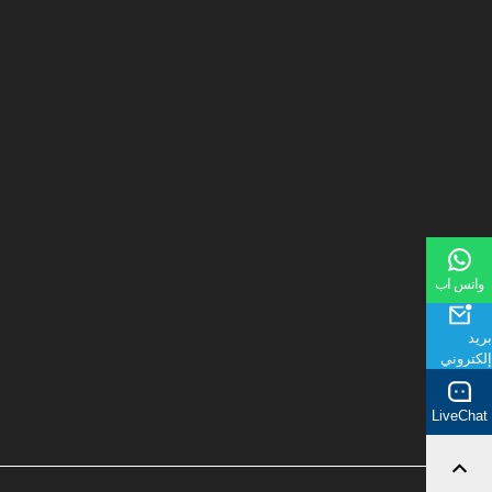
واتس اب
بريد
إلكتروني
LiveChat