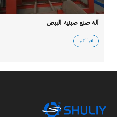
آلة صنع صينية البيض
اقرأ أكثر