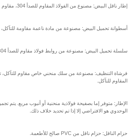
إطار ناقل البيض: مصنوع من الفولاذ المقاوم للصدأ 304، مقاوم للتآكل، عالي القوة، ومتعدد الاستخدامات، يضمن أداءً ممتازًا.
أسطوانة تحميل البيض: مصنوعة من مادة ناعمة مقاومة للتآكل، لا 
سلسلة تحميل البيض: مصنوعة من روابط فولاذ مقاوم للصدأ 304 معزز، مقاومة للتآكل، قوية ومتينة.
فرشاة التنظيف: مصنوعة من سلك منحني خاص مقاوم للتآكل، توفر
المقاوم للتآكل.
الإطار: متوفر إما بصفيحة فولاذية منحنية أو أنبوب مربع. يتم تجم
الوحدوي هو الافتراضي إلا إذا تم تحديد خلاف ذلك.
حزام الناقل: حزام ناقل من PVC صالح للأطعمة.