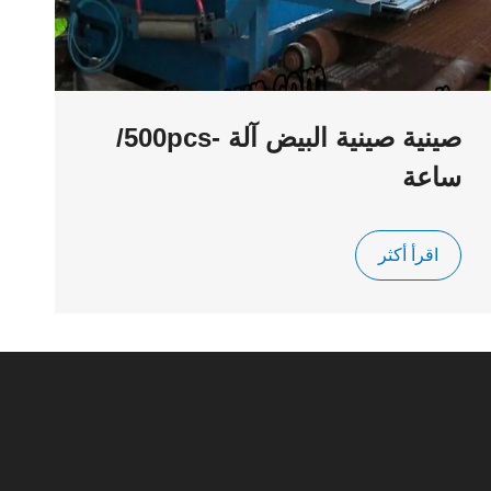
صينية صينية البيض آلة -500pcs/
ساعة
اقرأ أكثر