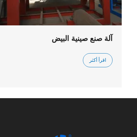
آلة صنع صينية البيض
اقرأ أكثر