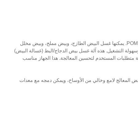
جسم الآلة مصنوع من الفولاذ المقاوم للصدأ 304، تروس السلسلة مصنوعة من 304، بكرات فرش نايلونية عالية القوة، وبكرات مطاط POM. يمكنها غسل البيض الطازج، وبيض مملح، وبيض مخلل
سهولة التشغيل. هذه آلة غسل بيض الدجاج/البط (غسالة البيض)
ية متطلبات المستخدم لتحسين المعالجة. هذا الجهاز مناسب
ض المعالج لامع وخالي من الأوساخ، ويمكن دمجه مع معدات