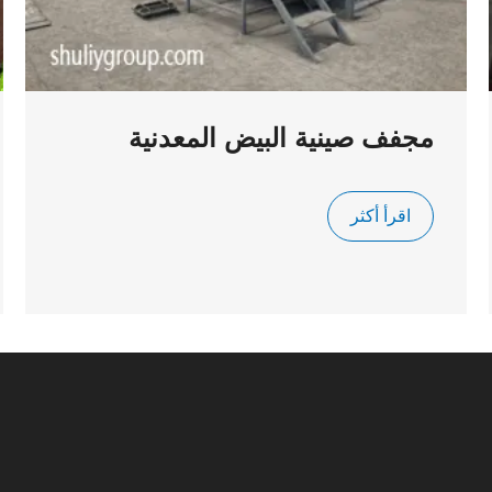
مجفف صينية البيض المعدنية
اقرأ أكثر