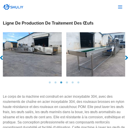
Aller
Me
au
contenu
Ligne De Production De Traitement Des Œufs
Le corps de la machine est construit en acier inoxydable 304, avec des
roulements de chaîne en acier inoxydable 304, des rouleaux brosses en nylon
haute résistance et des rouleaux en caoutchouc POM. Elle peut laver les œufs
frais, les œufs salés, les œufs marinés dans la boue, les œufs aromatisés au
sésame et les œufs de cent ans. Elle est résistante à la corrosion, esthétique et
pratique. Sa conception professionnelle et ses composants renforcés
garantissent durabilité et facilité d'utilisation. Cette machine à laver les œufs de