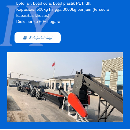
botol air, botol cola, botol plastik PET, dll.
Kapasitas: 500kg hingga 3000kg per jam (tersedia
kapasitas khusus)
Diekspor ke 60+ negara
Belajarlah lagi