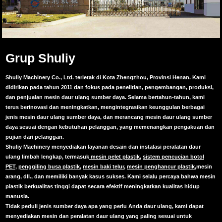
Grup Shuliy
Shuliy Machinery Co., Ltd. terletak di Kota Zhengzhou, Provinsi Henan. Kami
didirikan pada tahun 2011 dan fokus pada penelitian, pengembangan, produksi,
dan penjualan mesin daur ulang sumber daya. Selama bertahun-tahun, kami
terus berinovasi dan meningkatkan, mengintegrasikan keunggulan berbagai
jenis mesin daur ulang sumber daya, dan merancang mesin daur ulang sumber
daya sesuai dengan kebutuhan pelanggan, yang memenangkan pengakuan dan
pujian dari pelanggan.
Shuliy Machinery menyediakan layanan desain dan instalasi peralatan daur
ulang limbah lengkap, termasuk
mesin pelet plastik
,
sistem pencucian botol
PET
,
penggiling busa plastik
,
mesin baki telur
,
mesin penghancur plastik,
mesin
arang, dll., dan memiliki banyak kasus sukses. Kami selalu percaya bahwa mesin
plastik berkualitas tinggi dapat secara efektif meningkatkan kualitas hidup
manusia.
Tidak peduli jenis sumber daya apa yang perlu Anda daur ulang, kami dapat
menyediakan mesin dan peralatan daur ulang yang paling sesuai untuk