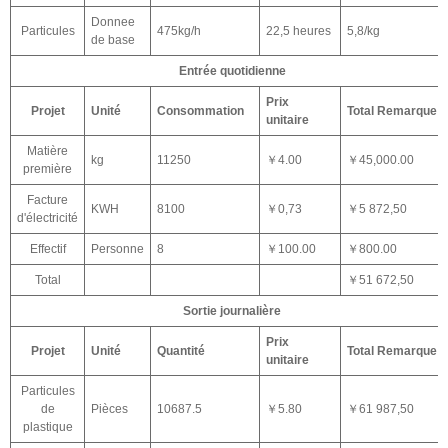
Donnee
Particules
475kg/h
22,5 heures
5,8/kg
de base
Entrée quotidienne
Prix
Projet
Unité
Consommation
Total Remarque
unitaire
Matière
kg
11250
￥4.00
￥45,000.00
première
Facture
KWH
8100
￥0,73
￥5 872,50
d'électricité
Effectif
Personne
8
￥100.00
￥800.00
Total
￥51 672,50
Sortie journalière
Prix
Projet
Unité
Quantité
Total Remarque
unitaire
Particules
de
Pièces
10687.5
￥5.80
￥61 987,50
plastique