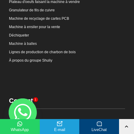
Plateau d'oeufs faisant la machine à vendre
Granulateur de fils de cuivre
Machine de recyclage de cartes PCB
Machine à ensiler pour la vente
Déchiqueter
Machine à balles
Lignes de production de charbon de bois
À propos du groupe Shuliy
Contact
1
Adresse
Nautical Road East, zone de développement économique de
WhatsApp
E-mail
LiveChat
Zhengzhou, Henan, Chine