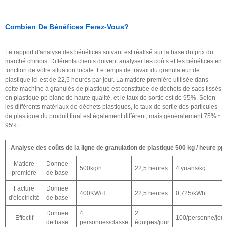
Combien De Bénéfices Ferez-Vous?
Le rapport d'analyse des bénéfices suivant est réalisé sur la base du prix du
marché chinois. Différents clients doivent analyser les coûts et les bénéfices en
fonction de votre situation locale. Le temps de travail du granulateur de
plastique ici est de 22,5 heures par jour. La matière première utilisée dans
cette machine à granulés de plastique est constituée de déchets de sacs tissés
en plastique pp blanc de haute qualité, et le taux de sortie est de 95%. Selon
les différents matériaux de déchets plastiques, le taux de sortie des particules
de plastique du produit final est également différent, mais généralement 75% ~
95%.
Analyse des coûts de la ligne de granulation de plastique 500 kg / heure pp
Matière
Donnee
500kg/h
22,5 heures
4 yuans/kg
première
de base
Facture
Donnee
400KW/H
22,5 heures
0,725/kWh
d'électricité
de base
Donnee
4
2
Effectif
100/personne/jour
de base
personnes/classe
équipes/jour