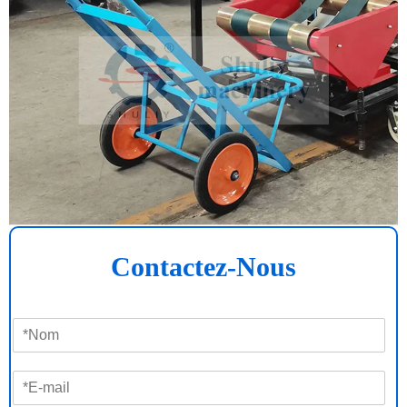
Contactez-Nous
N
o
m
E
*
-