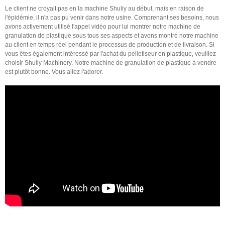
Le client ne croyait pas en la machine Shuliy au début, mais en raison de
l'épidémie, il n'a pas pu venir dans notre usine. Comprenant ses besoins, nous
avons activement utilisé l'appel vidéo pour lui montrer notre machine de
granulation de plastique sous tous ses aspects et avons montré notre machine
au client en temps réel pendant le processus de production et de livraison. Si
vous êtes également intéressé par l'achat du pelletiseur en plastique, veuillez
choisir Shuliy Machinery. Notre machine de granulation de plastique à vendre
est plutôt bonne. Vous allez l'adorer.