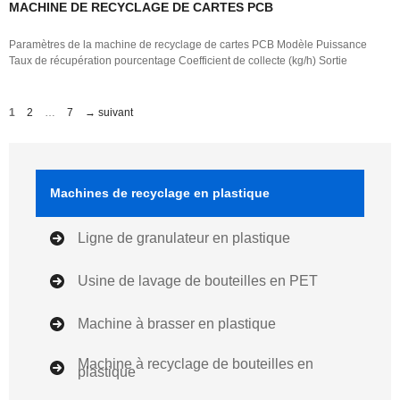
MACHINE DE RECYCLAGE DE CARTES PCB
Paramètres de la machine de recyclage de cartes PCB Modèle Puissance
Taux de récupération pourcentage Coefficient de collecte (kg/h) Sortie
Page
Page
Page
1
2
…
7
→
suivant
Machines de recyclage en plastique
Ligne de granulateur en plastique
Usine de lavage de bouteilles en PET
Machine à brasser en plastique
Machine à recyclage de bouteilles en
plastique