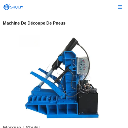
Aller
Me
au
contenu
Machine De Découpe De Pneus
Marque :
Shuliy