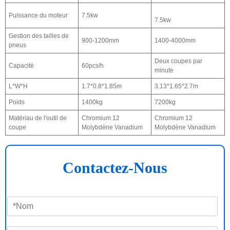
Puissance du moteur
7.5kw
7.5kw
Gestion des tailles de
900-1200mm
1400-4000mm
pneus
Deux coupes par
Capacité
60pcs/h
minute
L*W*H
1.7*0.8*1.85m
3.13*1.65*2.7m
Poids
1400kg
7200kg
Matériau de l'outil de
Chromium 12
Chromium 12
coupe
Molybdène Vanadium
Molybdène Vanadium
Contactez-Nous
N
o
m