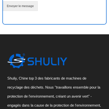
n
m
Envoyer le message
e
s
s
a
g
e
*
Shuliy, Chine top 3 des fabricants de machines de
recyclage des déchets. Nous "travaillons ensemble pour la
protection de l'environnement, créant un avenir vert" -
engagés dans la cause de la protection de l'environnement,