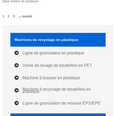
ligne entière de plastique
Page
Page
Page
1
2
3
→
suivant
Machines de recyclage en plastique
Ligne de granulateur en plastique
Usine de lavage de bouteilles en PET
Machine à brasser en plastique
Machine à recyclage de bouteilles en
plastique
Ligne de granulation de mousse EPS/EPE