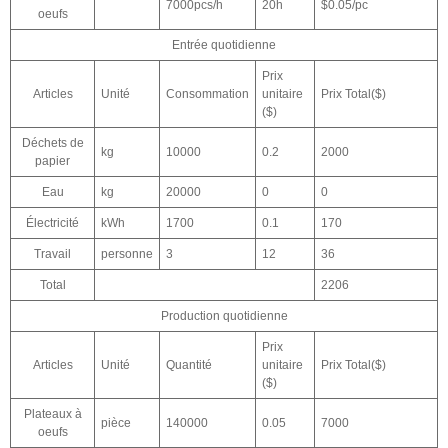
7000pcs/h
20h
$0.05/pc
oeufs
Entrée quotidienne
Prix
Articles
Unité
Consommation
unitaire
Prix Total($)
($)
Déchets de
kg
10000
0.2
2000
papier
Eau
kg
20000
0
0
Électricité
kWh
1700
0.1
170
Travail
personne
3
12
36
Total
2206
Production quotidienne
Prix
Articles
Unité
Quantité
unitaire
Prix Total($)
($)
Plateaux à
pièce
140000
0.05
7000
oeufs