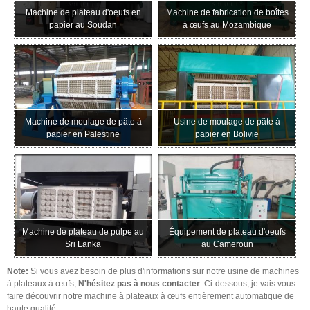
Machine de plateau d'oeufs en
Machine de fabrication de boîtes
papier au Soudan
à œufs au Mozambique
Machine de moulage de pâte à
Usine de moulage de pâte à
papier en Palestine
papier en Bolivie
Machine de plateau de pulpe au
Équipement de plateau d'oeufs
Sri Lanka
au Cameroun
Note:
Si vous avez besoin de plus d'informations sur notre usine de machines
à plateaux à œufs,
N'hésitez pas à nous contacter
. Ci-dessous, je vais vous
faire découvrir notre machine à plateaux à œufs entièrement automatique de
haute qualité.