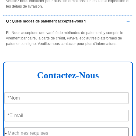
Veuillez nous contacter pour plus d'informations sur les frais d'expédition et
les délais de livraison.
Q : Quels modes de paiement acceptez-vous ?
R : Nous acceptons une variété de méthodes de paiement, y compris le
virement bancaire, la carte de crédit, PayPal et d'autres plateformes de
paiement en ligne. Veuillez nous contacter pour plus d'informations.
Contactez-Nous
N
o
m
E
*
-
m
M
a
Machines requises