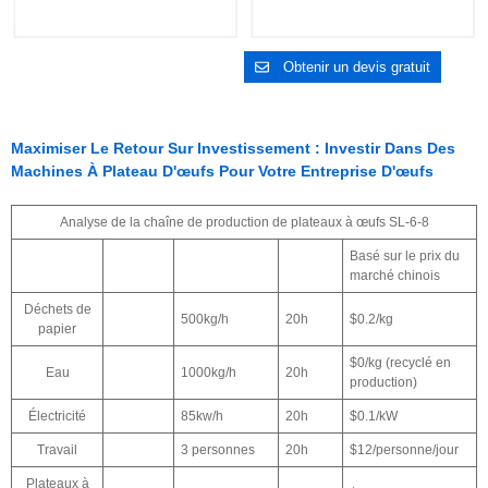
Obtenir un devis gratuit
Maximiser Le Retour Sur Investissement : Investir Dans Des
Machines À Plateau D'œufs Pour Votre Entreprise D'œufs
Analyse de la chaîne de production de plateaux à œufs SL-6-8
Basé sur le prix du
marché chinois
Déchets de
500kg/h
20h
$0.2/kg
papier
$0/kg (recyclé en
Eau
1000kg/h
20h
production)
Électricité
85kw/h
20h
$0.1/kW
Travail
3 personnes
20h
$12/personne/jour
Plateaux à