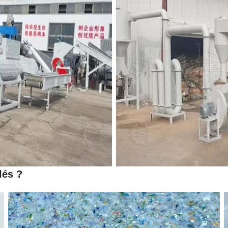
lés ?