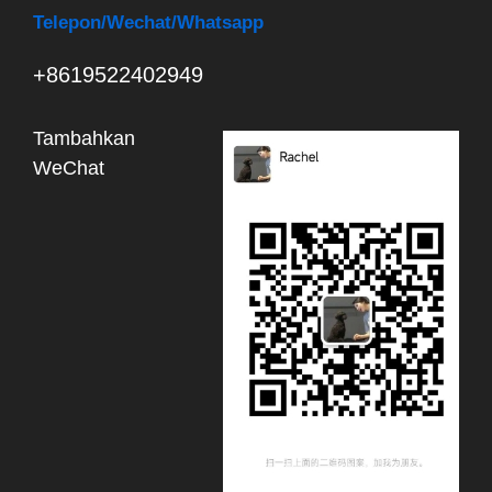
Telepon
/Wechat/Whatsapp
+8619522402949
Tambahkan
WeChat