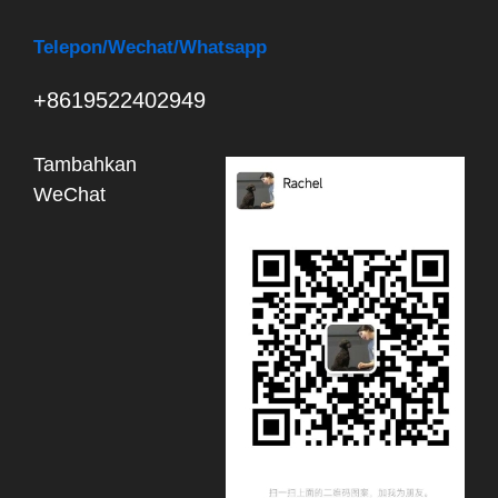
Telepon
/Wechat/Whatsapp
+8619522402949
Tambahkan
WeChat