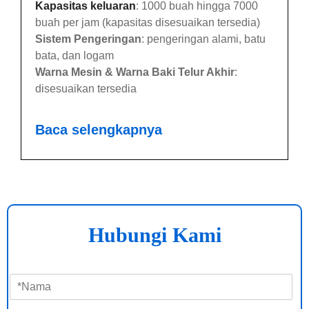
Kapasitas keluaran
: 1000 buah hingga 7000
buah per jam (kapasitas disesuaikan tersedia)
Sistem Pengeringan
: pengeringan alami, batu
bata, dan logam
Warna Mesin & Warna Baki Telur Akhir
:
disesuaikan tersedia
Baca selengkapnya
Hubungi Kami
N
a
m