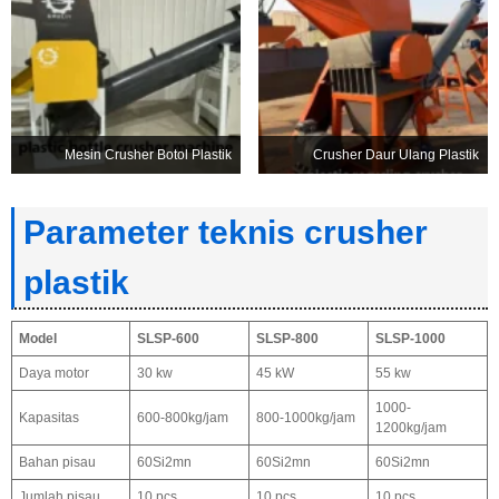
Mesin Crusher Botol Plastik
Crusher Daur Ulang Plastik
Parameter teknis crusher
plastik
Model
SLSP-600
SLSP-800
SLSP-1000
Daya motor
30 kw
45 kW
55 kw
1000-
Kapasitas
600-800kg/jam
800-1000kg/jam
1200kg/jam
Bahan pisau
60Si2mn
60Si2mn
60Si2mn
Jumlah pisau
10 pcs
10 pcs
10 pcs