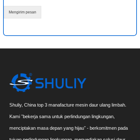
a
n
Mengirim pesan
p
e
s
a
n
*
Shuliy, China top 3 manafacture mesin daur ulang limbah.
Kami "bekerja sama untuk perlindungan lingkungan,
menciptakan masa depan yang hijau" - berkomitmen pada
tujuan perlindungan lingkungan, menyediakan solusi daur