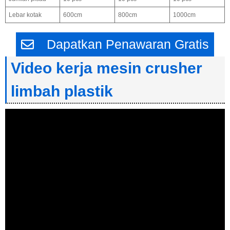
Lebar kotak
600cm
800cm
1000cm
Dapatkan Penawaran Gratis
Video kerja mesin crusher
limbah plastik