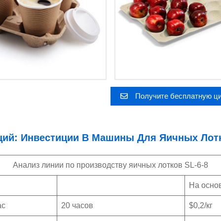
Получите бесплатную ц
ций: Инвестиции В Машины Для Яичных Лотк
Анализ линии по производству яичных лотков SL-6-8
На осно
ас
20 часов
$0,2/кг