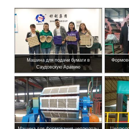
Машина для подачи бумаги в
Формов
Саудовскую Аравию
Машина для формования целлюлозы
Целлюло