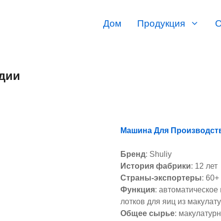
Дом
Продукция
О
дии
Машина Для Производств
Бренд
: Shuliy
История фабрики
: 12 лет
Страны-экспортеры
: 60+
Функция
: автоматическое
лотков для яиц из макулат
Общее сырье
: макулатур