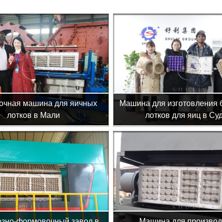
очная машина для яичных
Машина для изготовления
лотков в Мали
лотков для яиц в Су
зно-формовочный завод в
Машина для производ