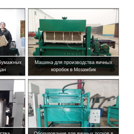
 бумажных
Машина для производства яичных
дан
коробок в Мозамбик
ства
Оборудование для яичных лотков в