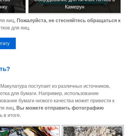
нку
Камерун
ля яиц,
Пожалуйста, не стесняйтесь обращаться к
тков для яиц.
итату
ать?
Макулатура поступает из различных источников,
лотка для бумаги. Например, использование
ование бумаги низкого качества может привести к
ля яиц,
Вы можете отправить фотографию
 в итоге.