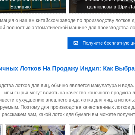
Боливию
целлюлозы в Шри-Ла
ация о нашем китайском заводе по производству лотков д
ой полностью автоматической машине для производства ло
Получите бесплатную ц
ичных Лотков На Продажу
Индия
: Как Выбр
тва лотков для яиц, обычно является макулатура и вода. 
 Типы сырья могут влиять на качество конечного продукта 
ести к ухудшению внешнего вида лотка для яиц, а использ
мируемым. Поэтому для производства качественных лотков д
ы расскажем вам, какой лоток для бумаги вы можете получить