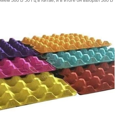
м 380 В 50 Гц в Китае, и в итоге он выбрал 380 В