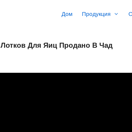
Дом
Продукция
О
 Лотков Для Яиц Продано В Чад