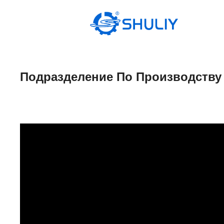
Перейти
к
содержимому
Подразделение По Производству