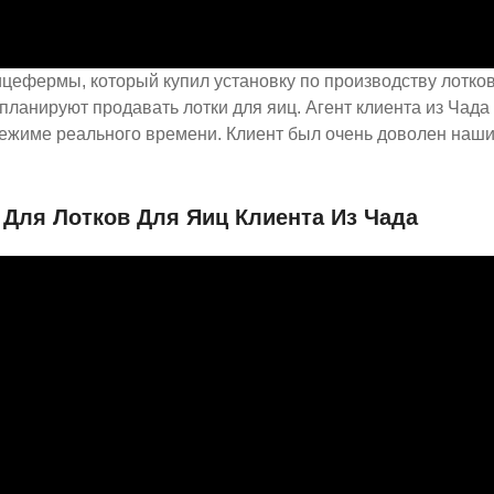
ицефермы, который купил установку по производству лотков
и планируют продавать лотки для яиц. Агент клиента из Чад
режиме реального времени. Клиент был очень доволен наш
Для Лотков Для Яиц Клиента Из Чада