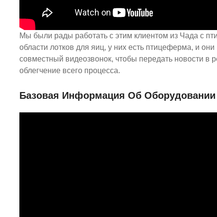
Мы были рады работать с этим клиентом из Чада с пт
области лотков для яиц, у них есть птицеферма, и он
совместный видеозвонок, чтобы передать новости в 
облегчение всего процесса.
Базовая Информация Об Оборудовании 