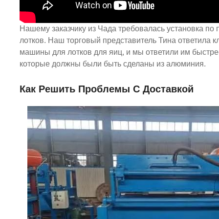
Нашему заказчику из Чада требовалась установка по 
лотков. Наш торговый представитель Тина ответила кл
машины для лотков для яиц, и мы ответили им быстрее
которые должны были быть сделаны из алюминия.
Как Решить Проблемы С Доставкой