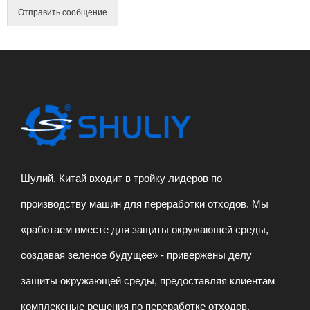
о
Отправить сообщение
о
б
щ
е
н
и
е
*
Шулий, Китай входит в тройку лидеров по
производству машин для переработки отходов. Мы
«работаем вместе для защиты окружающей среды,
создавая зеленое будущее» - привержены делу
защиты окружающей среды, предоставляя клиентам
комплексные решения по переработке отходов.