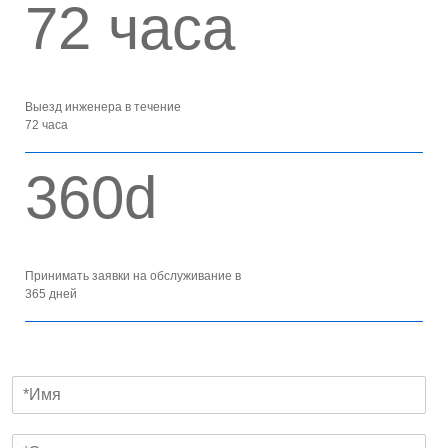
72 часа
Выезд инженера в течение
72 часа
360d
Принимать заявки на обслуживание в
365 дней
И
м
я
Э
*