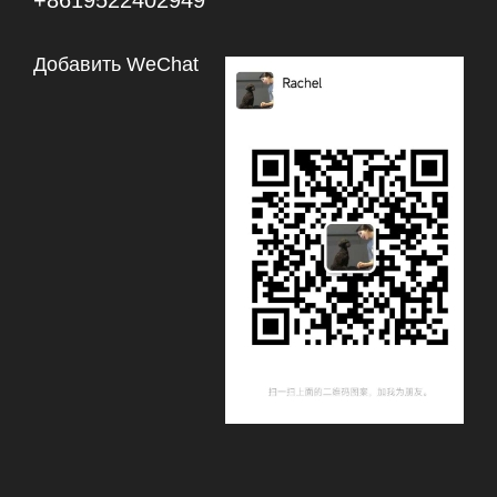
+8619522402949
Добавить WeChat