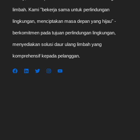
limbah. Kami "bekerja sama untuk perlindungan
lingkungan, menciptakan masa depan yang hijau" -
berkomitmen pada tujuan perlindungan lingkungan,
menyediakan solusi daur ulang limbah yang
komprehensif kepada pelanggan.