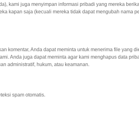
ada), kami juga menyimpan informasi pribadi yang mereka beri
reka kapan saja (kecuali mereka tidak dapat mengubah nama pe
alkan komentar, Anda dapat meminta untuk menerima file yang di
mi. Anda juga dapat meminta agar kami menghapus data pribadi
an administratif, hukum, atau keamanan.
teksi spam otomatis.