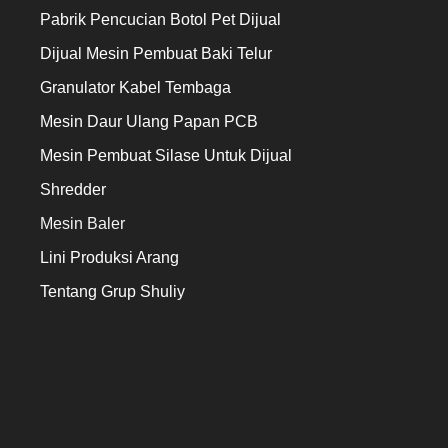
Pabrik Pencucian Botol Pet Dijual
Dijual Mesin Pembuat Baki Telur
Granulator Kabel Tembaga
Mesin Daur Ulang Papan PCB
Mesin Pembuat Silase Untuk Dijual
Shredder
Mesin Baler
Lini Produksi Arang
Tentang Grup Shuliy