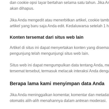
dan cookie opsi layar bertahan selama satu tahun. Jika 
akan dihapus.
Jika Anda mengedit atau menerbitkan artikel, cookie tam
artikel yang baru saja Anda edit. Kedaluwarsa setelah 1 ha
Konten tersemat dari situs web lain
Artikel di situs ini dapat menyertakan konten yang disematk
pengunjung telah mengunjungi situs web lain.
Situs web ini dapat mengumpulkan data tentang Anda, 
tersemat tersebut, termasuk melacak interaksi Anda deng
Berapa lama kami menyimpan data Anda
Jika Anda meninggalkan komentar, komentar dan metadata
otomatis alih-alih menahannya dalam antrean moderasi.