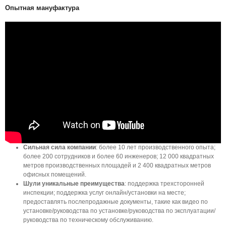
Опытная мануфактура
Сильная сила компании
: более 10 лет производственного опыта;
более 200 сотрудников и более 60 инженеров; 12 000 квадратных
метров производственных площадей и 2 400 квадратных метров
офисных помещений.
Шули уникальные преимущества
: поддержка трехсторонней
инспекции; поддержка услуг онлайн/установки на месте;
предоставлять послепродажные документы, такие как видео по
установке/руководства по установке/руководства по эксплуатации/
руководства по техническому обслуживанию.