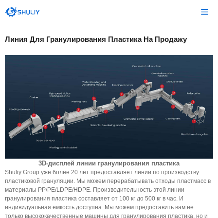
Перейти
Ме
к
содержимому
Линия Для Гранулирования Пластика На Продажу
3D-дисплей линии гранулирования пластика
Shuliy Group уже более 20 лет предоставляет линии по производству
пластиковой грануляции. Мы можем перерабатывать отходы пластмасс в
материалы PP/PE/LDPE/HDPE. Производительность этой линии
гранулирования пластика составляет от 100 кг до 500 кг в час. И
индивидуальная емкость доступна. Мы можем предоставить вам не
только высококачественные машины для гранулирования пластика, но и