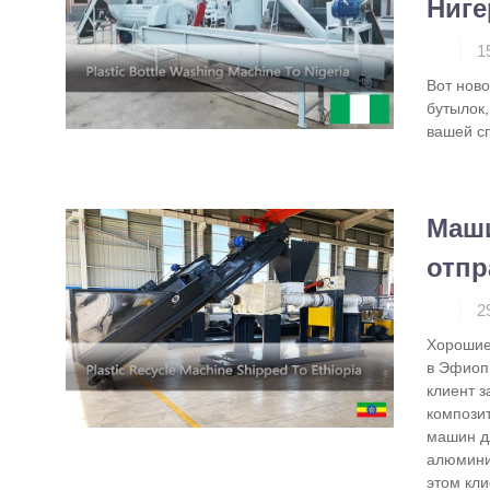
Ниг
1
Вот нов
бутылок,
вашей с
Маши
отп
2
Хорошие 
в Эфиоп
клиент 
композит
машин д
алюмини
этом кл