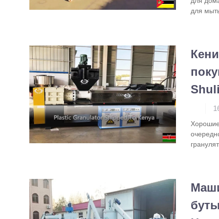
для дом
для мыт
Кени
поку
Shul
1
Хорошие
очередн
гранулят
Маши
буты