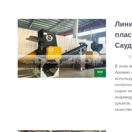
Лини
плас
Сау
9
В этом м
Аравию 
использ
полиэтил
сырья н
индивид
грязное,
качеств