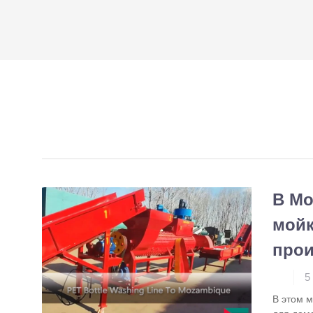
В Мо
мойк
прои
5
В этом м